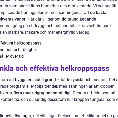
utin som både känns hanterbar och motiverande. Vi vet hur lätt
 komplicerade träningsplaner, men sanningen är att
de bästa
ekventa vanor
. Här går vi igenom
tio grundläggande
mma igång på ett tryggt och hållbart sätt – oavsett tidigare
 en starkare, friskare och mer energifylld vardag.
fektiva helkroppspass
dition och rörlighet
åller över tid
kla och effektiva helkroppspass
lt om att
bygga en stabil grund
– både fysiskt och mentalt. Det ä
erade program eller följa trender, men sanningen är att kroppen
tiverar flera muskelgrupper samtidigt
. Genom att fokusera på
 kortare tid, och du lär dig dessutom hur kroppen fungerar som 
tionella övningar
, det vill säga rörelser som efterliknar det du gör