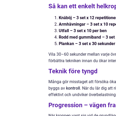
Så kan ett enkelt helkr
Knäböj – 3 set x 12 repetitione
Armhävningar – 3 set x 10 repe
Utfall – 3 set x 10 per ben
Rodd med gummiband – 3 set 
Plankan – 3 set x 30 sekunder
Vila 30–60 sekunder mellan varje öv
förbättra tekniken innan du ökar inte
Teknik före tyngd
Många gör misstaget att försöka öka
byggs av
kontroll
. När du lär dig at
effektivt och undviker överbelastning
Progression – vägen fr
När kroppen vant sig vid de grundläg