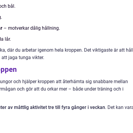
och bål.
.
ar
– motverkar dålig hållning.
a lår.
ecka, där du arbetar igenom hela kroppen. Det viktigaste är att hål
att jaga tunga vikter.
oppen
 lungor och hjälper kroppen att återhämta sig snabbare mellan
mågan och gör att du orkar mer – både under träning och i
er av måttlig aktivitet tre till fyra gånger i veckan
. Det kan var