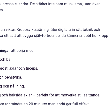
, pressa eller dra. De stärker inte bara musklerna, utan även
en.
an vikter. Kroppsviktsträning låter dig lära in rätt teknik och
så ett sätt att bygga självförtroende: du känner snabbt hur krop
ningar
att börja med:
och bål.
röst, axlar och triceps.
ch benstyrka.
g och hållning.
 och baksida axlar – perfekt för att motverka stillasittande.
m tar mindre än 20 minuter men ändå ger full effekt.