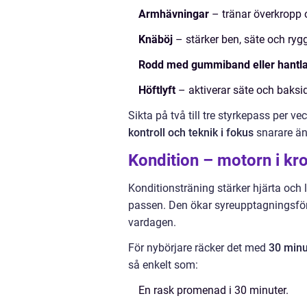
Armhävningar
– tränar överkropp 
Knäböj
– stärker ben, säte och rygg
Rodd med gummiband eller hantl
Höftlyft
– aktiverar säte och baksid
Sikta på två till tre styrkepass per v
kontroll och teknik i fokus
snarare än 
Kondition – motorn i kr
Konditionsträning stärker hjärta och
passen. Den ökar syreupptagningsför
vardagen.
För nybörjare räcker det med
30 minut
så enkelt som:
En rask promenad i 30 minuter.