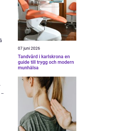
på
07 juni 2026
Tandvård i karlskrona en
guide till trygg och modern
munhälsa
r
e –