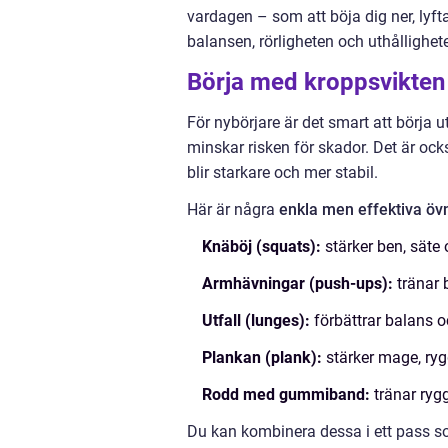
vardagen – som att böja dig ner, lyfta
balansen, rörligheten och uthållighet
Börja med kroppsvikten
För nybörjare är det smart att börja ut
minskar risken för skador. Det är ock
blir starkare och mer stabil.
Här är några
enkla men effektiva öv
Knäböj (squats):
stärker ben, säte 
Armhävningar (push-ups):
tränar b
Utfall (lunges):
förbättrar balans o
Plankan (plank):
stärker mage, ryg
Rodd med gummiband:
tränar rygg
Du kan kombinera dessa i ett pass so