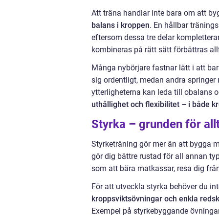
Att träna handlar inte bara om att b
balans i kroppen
. En hållbar träning
eftersom dessa tre delar komplettera
kombineras på rätt sätt förbättras al
Många nybörjare fastnar lätt i att ba
sig ordentligt, medan andra spring
ytterligheterna kan leda till obalans
uthållighet och flexibilitet – i både 
Styrka – grunden för all
Styrketräning gör mer än att bygga mus
gör dig bättre rustad för all annan ty
som att bära matkassar, resa dig från 
För att utveckla styrka behöver du 
kroppsviktsövningar och enkla reds
Exempel på styrkebyggande övningar