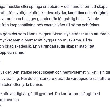
ygga muskler eller springa snabbare – det handlar om att skapa
srutin för nybörjare bör inkludera
styrka, kondition och rörlighet
,
r varandra och lägger grunden för långsiktig hälsa. När de
lt från kroppshållning och energinivåer till sömn och fokus.
ra göra det som känns roligast: vissa styrketränar utan att röra 
er mycket men glömmer att bygga upp musklerna. Båda
 och ökad skaderisk.
En välrundad rutin skapar stabilitet,
kropp och sinne.
t
kler. Den stärker leder, skelett och nervsystemet, vilket i sin tu
p av träning. När du blir starkare klarar du vardagsrörelser lättar
stolen eller lyfta barnen.
inte nödvändigtvis gå till gymmet. Du kan komma långt med
kap
hemma.
: