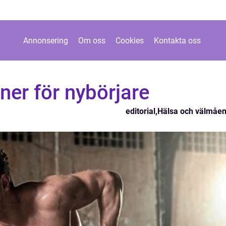
Annonsering
Om oss
Cookies
Kontakta oss
iner för nybörjare
editorial
,
Hälsa och välmåe