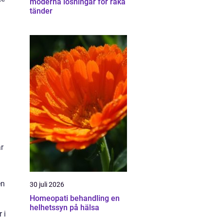
moderna lösningar för raka
tänder
r
en
30 juli 2026
Homeopati behandling en
helhetssyn på hälsa
 i