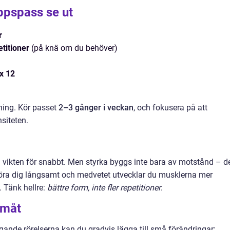
oppspass se ut
r
titioner
(på knä om du behöver)
x 12
ning. Kör passet
2–3 gånger i veckan
, och fokusera på att
nsiteten.
 vikten för snabbt. Men styrka byggs inte bara av motstånd – d
t röra dig långsamt och medvetet utvecklar du musklerna mer
. Tänk hellre:
bättre form, inte fler repetitioner
.
amåt
gande rörelserna kan du gradvis lägga till små förändringar: