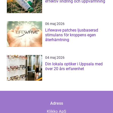
effektiv lindring och uppvärmning
06 maj 2026
Lifewave patches ljusbaserad
stimulans för kroppens egen
återhämtning
04 maj 2026
Din lokala optiker i Uppsala med
över 20 års erfarenhet
Adress