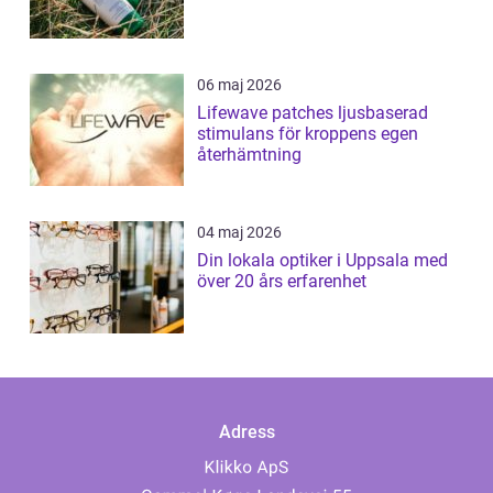
06 maj 2026
Lifewave patches ljusbaserad
stimulans för kroppens egen
återhämtning
04 maj 2026
Din lokala optiker i Uppsala med
över 20 års erfarenhet
Adress