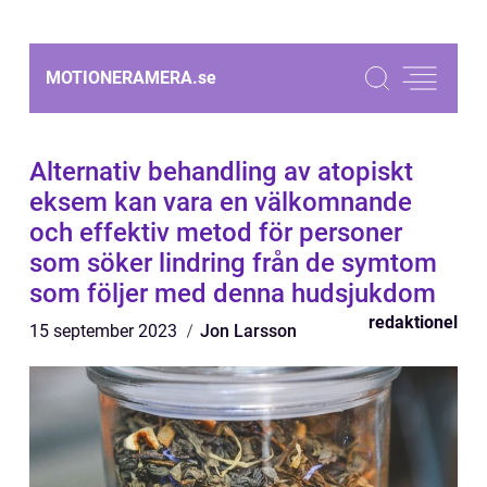
MOTIONERAMERA.
se
Alternativ behandling av atopiskt
eksem kan vara en välkomnande
och effektiv metod för personer
som söker lindring från de symtom
som följer med denna hudsjukdom
redaktionel
15 september 2023
Jon Larsson