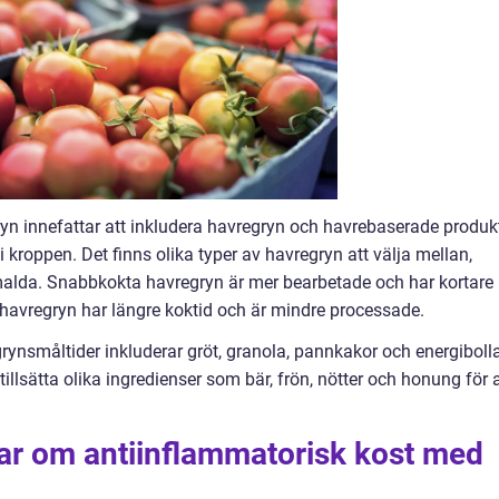
yn innefattar att inkludera havregryn och havrebaserade produk
 kroppen. Det finns olika typer av havregryn att välja mellan,
alda. Snabbkokta havregryn är mer bearbetade och har kortare
havregryn har längre koktid och är mindre processade.
ynsmåltider inkluderar gröt, granola, pannkakor och energibolla
illsätta olika ingredienser som bär, frön, nötter och honung för a
gar om antiinflammatorisk kost med