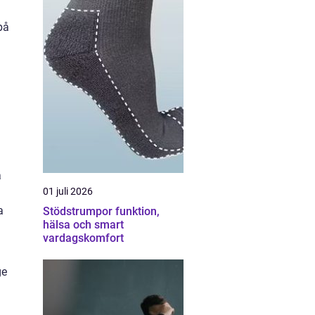
på
a
01 juli 2026
a
Stödstrumpor funktion,
hälsa och smart
vardagskomfort
ge