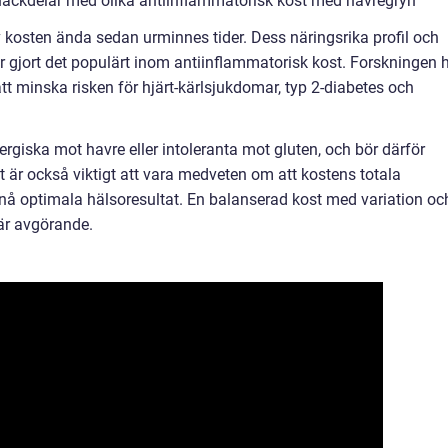
nackdelar med olika antiinflammatorisk kost med havregryn
kosten ända sedan urminnes tider. Dess näringsrika profil och
gjort det populärt inom antiinflammatorisk kost. Forskningen 
att minska risken för hjärt-kärlsjukdomar, typ 2-diabetes och
ergiska mot havre eller intoleranta mot gluten, och bör därför
 är också viktigt att vara medveten om att kostens totala
nå optimala hälsoresultat. En balanserad kost med variation oc
är avgörande.