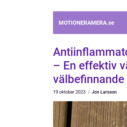
MOTIONERAMERA.
se
Antiinflammat
– En effektiv v
välbefinnande
19 oktober 2023
Jon Larsson