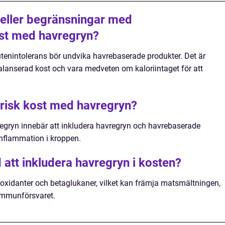
r eller begränsningar med
ost med havregryn?
utenintolerans bör undvika havrebaserade produkter. Det är
balanserad kost och vara medveten om kaloriintaget för att
risk kost med havregryn?
egryn innebär att inkludera havregryn och havrebaserade
inflammation i kroppen.
 att inkludera havregryn i kosten?
tioxidanter och betaglukaner, vilket kan främja matsmältningen,
immunförsvaret.