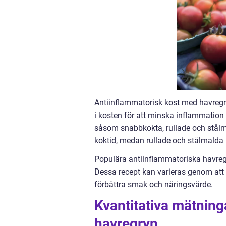
Antiinflammatorisk kost med havregr
i kosten för att minska inflammation i
såsom snabbkokta, rullade och stålm
koktid, medan rullade och stålmalda 
Populära antiinflammatoriska havregr
Dessa recept kan varieras genom att t
förbättra smak och näringsvärde.
Kvantitativa mätnin
havregryn