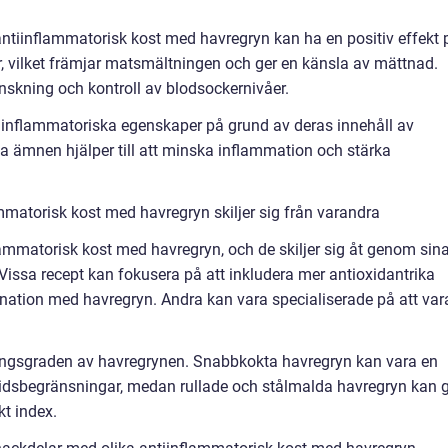
 antiinflammatorisk kost med havregryn kan ha en positiv effekt 
er, vilket främjar matsmältningen och ger en känsla av mättnad.
inskning och kontroll av blodsockernivåer.
tiinflammatoriska egenskaper på grund av deras innehåll av
a ämnen hjälper till att minska inflammation och stärka
mmatorisk kost med havregryn skiljer sig från varandra
flammatorisk kost med havregryn, och de skiljer sig åt genom sin
Vissa recept kan fokusera på att inkludera mer antioxidantrika
nation med havregryn. Andra kan vara specialiserade på att var
tningsgraden av havregrynen. Snabbkokta havregryn kan vara en
tidsbegränsningar, medan rullade och stålmalda havregryn kan 
t index.