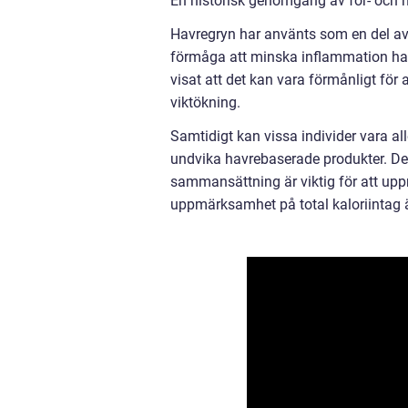
En historisk genomgång av för- och 
Havregryn har använts som en del av 
förmåga att minska inflammation har 
visat att det kan vara förmånligt för 
viktökning.
Samtidigt kan vissa individer vara all
undvika havrebaserade produkter. Det
sammansättning är viktig för att upp
uppmärksamhet på total kaloriintag 