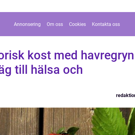
Annonsering
Om oss
Cookies
Kontakta oss
orisk kost med havregryn
äg till hälsa och
redaktio