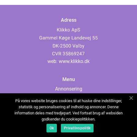
Adress
web:
www.klikko.dk
Menu
Annonsering
Om oss
På vores website bruges cookies til at huske dine indstillinger,
Cookies
statistik og personalisering af indhold og annoncer. Denne
information deles med tredjepart. Ved fortsat brug af websiden
Kontakta oss
godkender du cookiepolitikken.
Sitemap
Ok
Privatlivspolitik