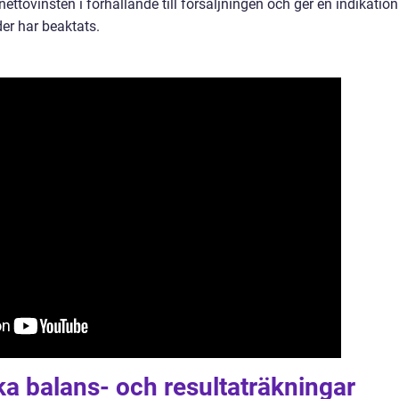
ettovinsten i förhållande till försäljningen och ger en indikation
er har beaktats.
ika balans- och resultaträkningar