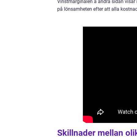
Vinstmarginalen å andra sidan visar n
på lönsamheten efter att alla kostnad
Skillnader mellan ol