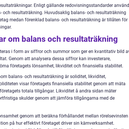
resultaträkningar. Enligt gällande redovisningsstandarder använ
- och resultaträkning. Huvudsaklig balans- och resultaträkning
tag medan förenklad balans- och resultaträkning är tillåten för
ingar.
ar om balans och resultaträkning
teras i form av siffror och summor som ger en kvantitativ bild a
tat. Genom att analysera dessa siffror kan investerare,
ma företagets lönsamhet, likviditet och finansiella stabilitet.
 balans- och resultaträkning är soliditet, likviditet,
liditeten visar företagets finansiella stabilitet genom att mäta
 företagets totala tillgångar. Likviditet å andra sidan mäter
ortfristiga skulder genom att jämföra tillgångarna med de
lönsamhet genom att beräkna förhållandet mellan rörelsevinsten
tion på hur effektivt företaget driver sin kärnverksamhet.