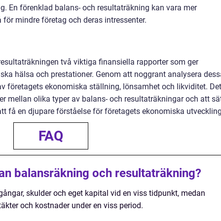
ng. En förenklad balans- och resultaträkning kan vara mer
 för mindre företag och deras intressenter.
sultaträkningen två viktiga finansiella rapporter som ger
omiska hälsa och prestationer. Genom att noggrant analysera dess
v företagets ekonomiska ställning, lönsamhet och likviditet. Det
er mellan olika typer av balans- och resultaträkningar och att sä
r att få en djupare förståelse för företagets ekonomiska utveckling
FAQ
lan balansräkning och resultaträkning?
lgångar, skulder och eget kapital vid en viss tidpunkt, medan
ntäkter och kostnader under en viss period.