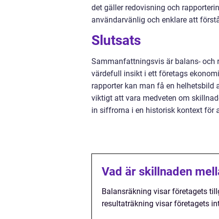
det gäller redovisning och rapporteri
användarvänlig och enklare att förstå
Slutsats
Sammanfattningsvis är balans- och re
värdefull insikt i ett företags ekon
rapporter kan man få en helhetsbild a
viktigt att vara medveten om skillnad
in siffrorna i en historisk kontext fö
Vad är skillnaden mel
Balansräkning visar företagets til
resultaträkning visar företagets i