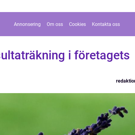
Annonsering
Om oss
Cookies
Kontakta oss
ultaträkning i företagets
redaktio