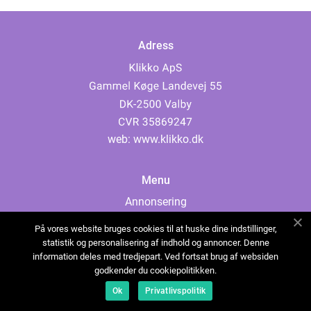
Adress
web:
www.klikko.dk
Menu
Annonsering
Om oss
På vores website bruges cookies til at huske dine indstillinger,
Cookies
statistik og personalisering af indhold og annoncer. Denne
information deles med tredjepart. Ved fortsat brug af websiden
Kontakta oss
godkender du cookiepolitikken.
Sitemap
Ok
Privatlivspolitik