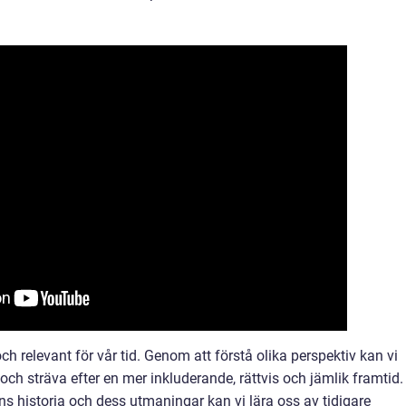
 relevant för vår tid. Genom att förstå olika perspektiv kan vi
 sträva efter en mer inkluderande, rättvis och jämlik framtid.
historia och dess utmaningar kan vi lära oss av tidigare