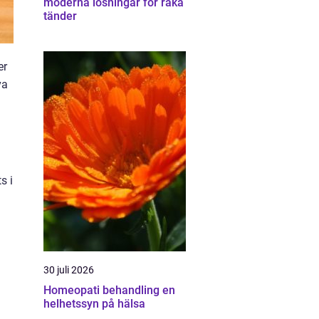
moderna lösningar för raka
tänder
er
va
s i
30 juli 2026
Homeopati behandling en
helhetssyn på hälsa