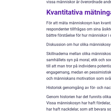
vissa människor är överordnade andr
Kvantitativa mätnin
För att mäta människosyn kan kvanti
respondenter tillfrågas om sina åsik
bättre förståelse för hur människor i
Diskussion om hur olika människosyn 
Skillnaderna mellan olika människo
samhällets syn på moral, etik och so
till att man tror på individens poten
engagemang, medan en pessimistisk m
och människans motivation som svår
Historisk genomgång av för- och na
Genom historien har det funnits olik
Vissa människosyn har haft fördelar,
har haft nackdelar, som att bevara so