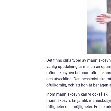
Det finns olika typer av människosyn 
vanlig uppdelning är mellan en opti
människosynen betonar människans p
och utveckling. Den pessimistiska mä
ofullkomlig, och att hon är benägen a
Inom människosyn kan vi också skilja
människosyn. En jämlik människosyn 
rättigheter och möjligheter. En hiera