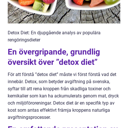
Detox Diet: En djupgående analys av populära
rengöringsdieter
En övergripande, grundlig
översikt över ”detox diet”
För att förstå ”detox diet” måste vi först förstå vad det
innebär. Detox, som betyder avgiftning på svenska,
syftar till att rena kroppen från skadliga toxiner och
kemikalier som kan ha ackumulerats genom mat, dryck
och miljöföroreningar. Detox diet är en specifik typ av
kost som antas effektivt främja kroppens naturliga
avgiftningsprocesser.