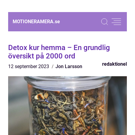
MOTIONERAMERA.
se
Detox kur hemma – En grundlig
översikt på 2000 ord
redaktionel
12 september 2023
Jon Larsson