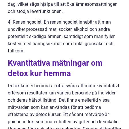
dag, vilket sägs hjälpa till att öka ämnesomsättningen
och stödja leverfunktionen.
4. Rensningsdiet: En rensningsdiet innebär att man
undviker processad mat, socker, alkohol och andra
potentiellt skadliga ämnen, samtidigt som man fyller
kosten med näringsrik mat som frukt, grönsaker och
fullkorn.
Kvantitativa mätningar om
detox kur hemma
Detox kurser hemma är ofta svåra att mäta kvantitativt
eftersom resultaten kan variera beroende på individen
och deras hälsotillstånd. Det finns emellertid vissa
mätvärden som kan användas för att bedöma
effekterna av detox kurser. Ett sådant mätvärde är
poison index, som mäter halten av gifter och kemikalier
i kroppen före och efter en detox kur. Genom att jämföra