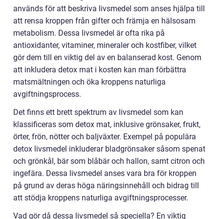
används för att beskriva livsmedel som anses hjälpa till
att rensa kroppen från gifter och främja en hälsosam
metabolism. Dessa livsmedel är ofta rika på
antioxidanter, vitaminer, mineraler och kostfiber, vilket
gör dem till en viktig del av en balanserad kost. Genom
att inkludera detox mat i kosten kan man förbättra
matsmältningen och öka kroppens naturliga
avgiftningsprocess.
Det finns ett brett spektrum av livsmedel som kan
klassificeras som detox mat, inklusive grönsaker, frukt,
örter, frön, nötter och baljväxter. Exempel på populära
detox livsmedel inkluderar bladgrönsaker såsom spenat
och grönkål, bär som blåbär och hallon, samt citron och
ingefära. Dessa livsmedel anses vara bra för kroppen
på grund av deras höga näringsinnehåll och bidrag till
att stödja kroppens naturliga avgiftningsprocesser.
Vad gör då dessa livsmedel så speciella? En viktig