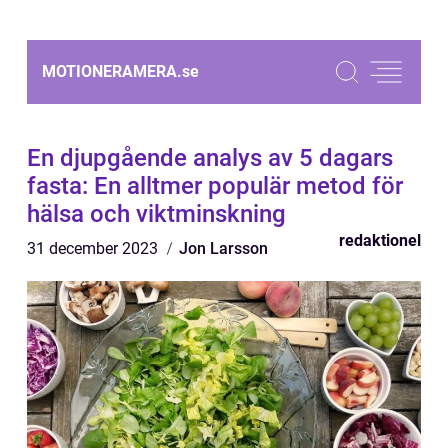
MOTIONERAMERA.
se
En djupgående analys av 5 dagars
fasta: En alltmer populär metod för
hälsa och viktminskning
redaktionel
31 december 2023
Jon Larsson