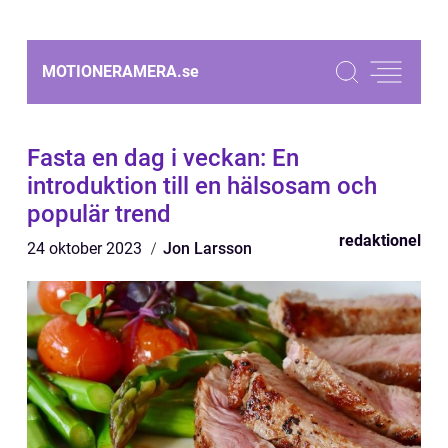
MOTIONERAMERA.
se
Fasta en dag i veckan: En
introduktion till en hälsosam och
populär trend
redaktionel
24 oktober 2023
Jon Larsson