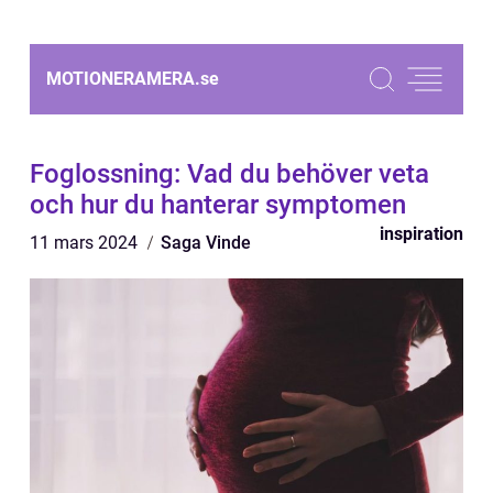
MOTIONERAMERA.
se
Foglossning: Vad du behöver veta
och hur du hanterar symptomen
inspiration
11 mars 2024
Saga Vinde