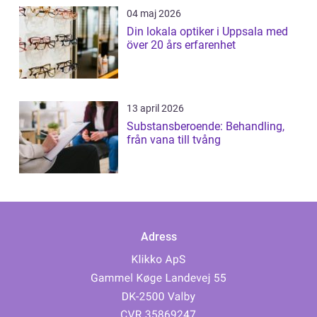
04 maj 2026
Din lokala optiker i Uppsala med
över 20 års erfarenhet
13 april 2026
Substansberoende: Behandling,
från vana till tvång
Adress