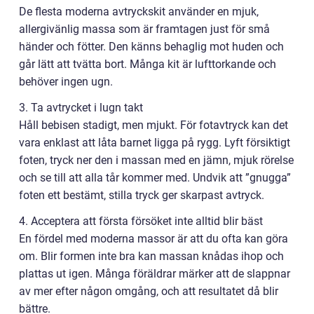
De flesta moderna avtryckskit använder en mjuk,
allergivänlig massa som är framtagen just för små
händer och fötter. Den känns behaglig mot huden och
går lätt att tvätta bort. Många kit är lufttorkande och
behöver ingen ugn.
3. Ta avtrycket i lugn takt
Håll bebisen stadigt, men mjukt. För fotavtryck kan det
vara enklast att låta barnet ligga på rygg. Lyft försiktigt
foten, tryck ner den i massan med en jämn, mjuk rörelse
och se till att alla tår kommer med. Undvik att ”gnugga”
foten ett bestämt, stilla tryck ger skarpast avtryck.
4. Acceptera att första försöket inte alltid blir bäst
En fördel med moderna massor är att du ofta kan göra
om. Blir formen inte bra kan massan knådas ihop och
plattas ut igen. Många föräldrar märker att de slappnar
av mer efter någon omgång, och att resultatet då blir
bättre.