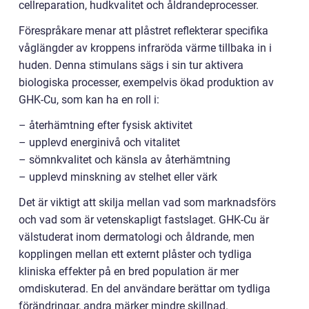
cellreparation, hudkvalitet och åldrandeprocesser.
Förespråkare menar att plåstret reflekterar specifika
våglängder av kroppens infraröda värme tillbaka in i
huden. Denna stimulans sägs i sin tur aktivera
biologiska processer, exempelvis ökad produktion av
GHK-Cu, som kan ha en roll i:
– återhämtning efter fysisk aktivitet
– upplevd energinivå och vitalitet
– sömnkvalitet och känsla av återhämtning
– upplevd minskning av stelhet eller värk
Det är viktigt att skilja mellan vad som marknadsförs
och vad som är vetenskapligt fastslaget. GHK-Cu är
välstuderat inom dermatologi och åldrande, men
kopplingen mellan ett externt plåster och tydliga
kliniska effekter på en bred population är mer
omdiskuterad. En del användare berättar om tydliga
förändringar, andra märker mindre skillnad.