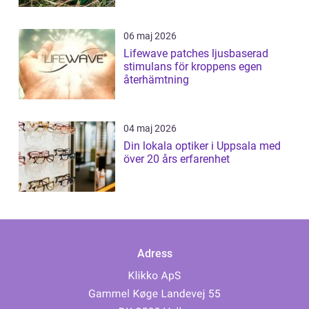
06 maj 2026
Lifewave patches ljusbaserad
stimulans för kroppens egen
återhämtning
04 maj 2026
Din lokala optiker i Uppsala med
över 20 års erfarenhet
Adress