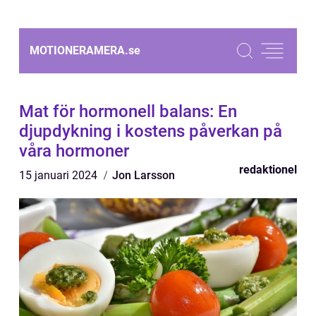
MOTIONERAMERA.
se
Mat för hormonell balans: En
djupdykning i kostens påverkan på
våra hormoner
redaktionel
15 januari 2024
Jon Larsson