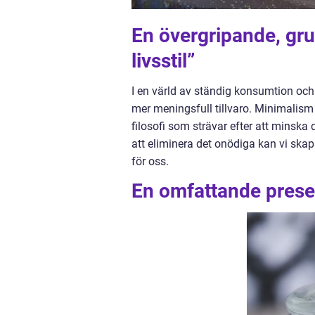
En övergripande, gru
livsstil”
I en värld av ständig konsumtion oc
mer meningsfull tillvaro. Minimalism ä
filosofi som strävar efter att minsk
att eliminera det onödiga kan vi ska
för oss.
En omfattande presen