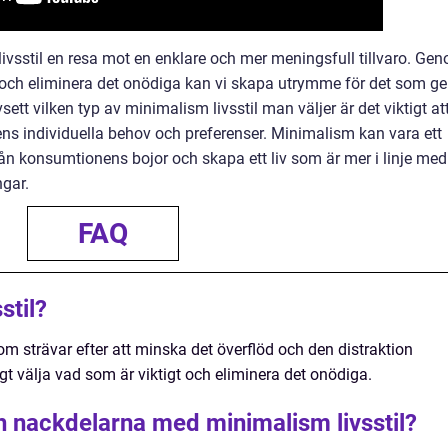
vsstil en resa mot en enklare och mer meningsfull tillvaro. Ge
gt och eliminera det onödiga kan vi skapa utrymme för det som ge
sett vilken typ av minimalism livsstil man väljer är det viktigt at
ens individuella behov och preferenser. Minimalism kan vara ett
 från konsumtionens bojor och skapa ett liv som är mer i linje med
ngar.
FAQ
stil?
som strävar efter att minska det överflöd och den distraktion
t välja vad som är viktigt och eliminera det onödiga.
ch nackdelarna med minimalism livsstil?