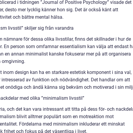
blicerad i tidningen ”Journal of Positive Psychology” visade det
er, desto mer lycklig känner hon sig. Det är också känt att
ivitet och bättre mental hälsa.
m livsstil” skiljer sig från varandra
ämnare för dessa olika livsstilar, finns det skillnader i hur de
r. En person som omfamnar essentialism kan välja att endast h
an en annan minimalist kanske fokuserar mer på att organisera
n omgivning.
t inom design kan ha en starkare estetisk komponent i sina val,
 intresserad av funktion och nödvändighet. Det handlar om att
 det onödiga och ändå känna sig bekväm och motiverad i sin milj
ackdelar med olika ”minimalism livsstil”
ia, och det kan vara intressant att titta på dess för- och nackdel
malism blivit alltmer populärt som en motreaktion mot
ntalitet. Fördelarna med minimalism inkluderar ett minskat
frihet och fokus på det väsentliga i livet.