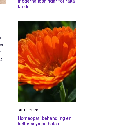
moderna lösningar för raka
tänder
h
 en
m
t
30 juli 2026
Homeopati behandling en
helhetssyn på hälsa