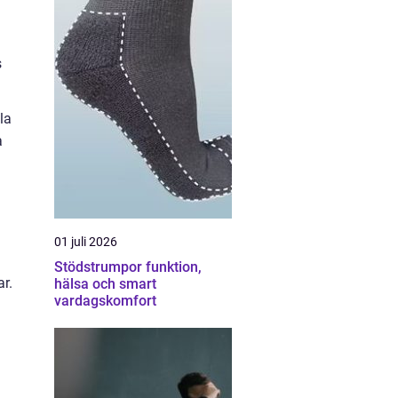
s
la
a
01 juli 2026
Stödstrumpor funktion,
ar.
hälsa och smart
vardagskomfort