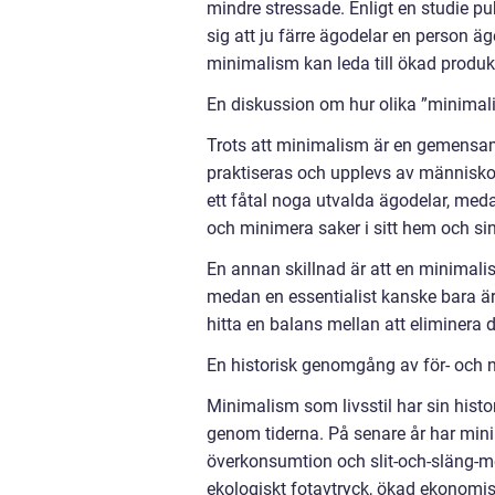
mindre stressade. Enligt en studie pu
sig att ju färre ägodelar en person äg
minimalism kan leda till ökad produkt
En diskussion om hur olika ”minimalis
Trots att minimalism är en gemensam n
praktiseras och upplevs av människo
ett fåtal noga utvalda ägodelar, med
och minimera saker i sitt hem och si
En annan skillnad är att en minimalis
medan en essentialist kanske bara är
hitta en balans mellan att eliminera
En historisk genomgång av för- och n
Minimalism som livsstil har sin histor
genom tiderna. På senare år har mini
överkonsumtion och slit-och-släng-me
ekologiskt fotavtryck, ökad ekonomisk 