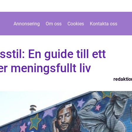
Annonsering
Om oss
Cookies
Kontakta oss
stil: En guide till ett
r meningsfullt liv
redaktio