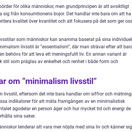
börder för olika människor, men grundprincipen är att avsiktligt
öra sig från konsumtionens bojor. Det handlar inte bara om att ha
ritera kvalitet över kvantitet och att fokusera på det som ger os
livsstilar som människor kan anamma baserat på sina individuel
imalism livsstil är ”essentialism”, där man strävar efter att bar
 behövs för att leva ett meningsfullt liv. En annan variant är
k stil som präglas av enkelhet och renhet i både form och
ar om ”minimalism livsstil”
m livsstil, eftersom det inte bara handlar om siffror och mätning
 vissa indikatorer för att mäta framgången av en minimalistisk
antalet ägodelar en person äger och hur mycket tid och energi de
rhålla sina saker.
änniskor tenderar att vara mer nöjda med sina liv och känner sig