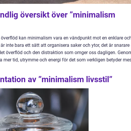
ndlig översikt över ”minimalism
h överflöd kan minimalism vara en vändpunkt mot en enklare oc
r inte bara ett sätt att organisera saker och ytor, det är snarare
a det överflöd och den distraktion som omger oss dagligen. Geno
pa mer tid, utrymme och energi för det som verkligen betyder mes
tation av ”minimalism livsstil”