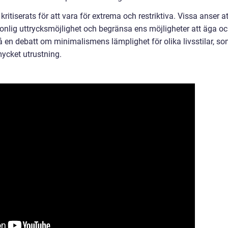
itiserats för att vara för extrema och restriktiva. Vissa anser at
sonlig uttrycksmöjlighet och begränsa ens möjligheter att äga o
å en debatt om minimalismens lämplighet för olika livsstilar, s
mycket utrustning.