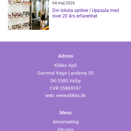
04 maj 2026
Din lokala optiker i Uppsala med
över 20 års erfarenhet
Adress
web:
www.klikko.dk
Menu
Annonsering
Om oss