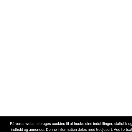
På vores website bruges cookies til at huske dine indstillinger, statistik o
indhold og annoncer. Denne information deles med tredjepart. Ved fortsa