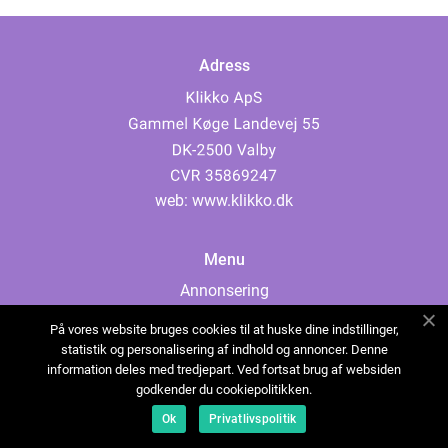
Adress
web:
www.klikko.dk
Menu
Annonsering
Om oss
På vores website bruges cookies til at huske dine indstillinger,
Cookies
statistik og personalisering af indhold og annoncer. Denne
information deles med tredjepart. Ved fortsat brug af websiden
Kontakta oss
godkender du cookiepolitikken.
Sitemap
Ok
Privatlivspolitik