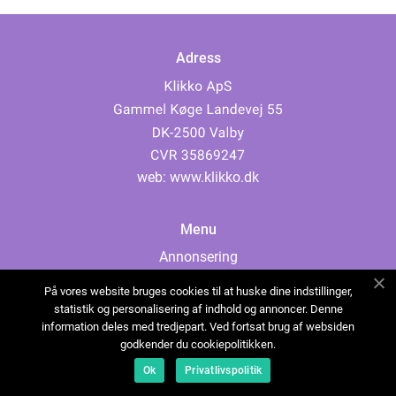
Adress
web:
www.klikko.dk
Menu
Annonsering
Om oss
På vores website bruges cookies til at huske dine indstillinger,
Cookies
statistik og personalisering af indhold og annoncer. Denne
information deles med tredjepart. Ved fortsat brug af websiden
Kontakta oss
godkender du cookiepolitikken.
Sitemap
Ok
Privatlivspolitik