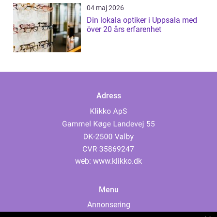
04 maj 2026
Din lokala optiker i Uppsala med
över 20 års erfarenhet
Adress
web:
www.klikko.dk
Menu
Annonsering