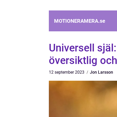
MOTIONERAMERA.
se
Universell själ
översiktlig oc
12 september 2023
Jon Larsson