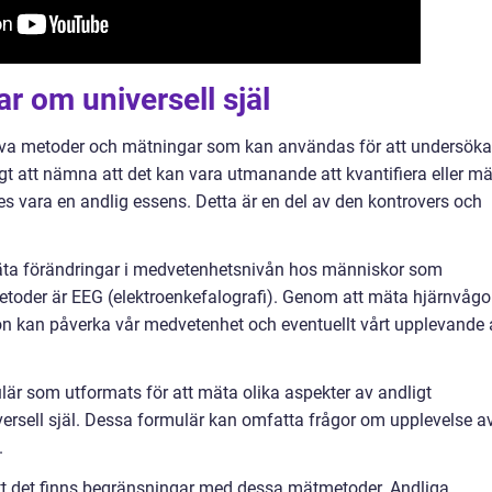
r om universell själ
tiva metoder och mätningar som kan användas för att undersöka
tigt att nämna att det kan vara utmanande att kvantifiera eller m
s vara en andlig essens. Detta är en del av den kontrovers och
äta förändringar i medvetenhetsnivån hos människor som
etoder är EEG (elektroenkefalografi). Genom att mäta hjärnvågo
tion kan påverka vår medvetenhet och eventuellt vårt upplevande 
lär som utformats för att mäta olika aspekter av andligt
versell själ. Dessa formulär kan omfatta frågor om upplevelse a
.
 att det finns begränsningar med dessa mätmetoder. Andliga