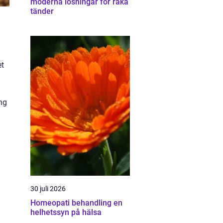
moderna lösningar för raka
tänder
et
ing
30 juli 2026
Homeopati behandling en
helhetssyn på hälsa