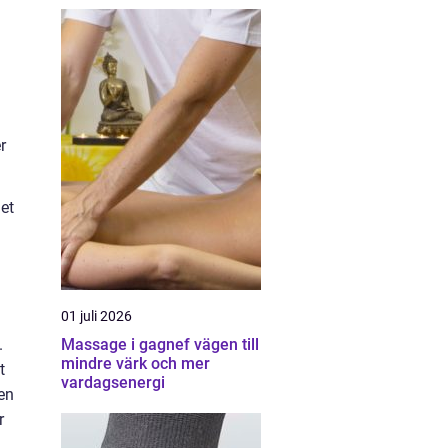
r
het
01 juli 2026
Massage i gagnef vägen till
.
mindre värk och mer
t
vardagsenergi
en
r