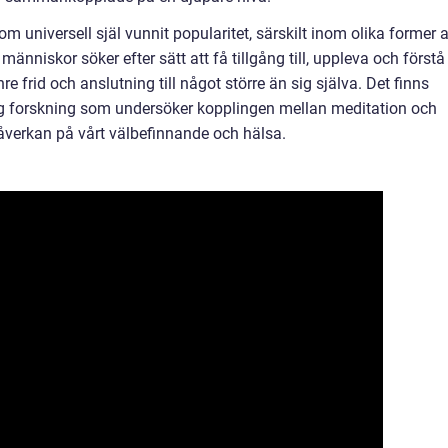
m universell själ vunnit popularitet, särskilt inom olika former 
nniskor söker efter sätt att få tillgång till, uppleva och förstå
re frid och anslutning till något större än sig själva. Det finns
 forskning som undersöker kopplingen mellan meditation och
 påverkan på vårt välbefinnande och hälsa.