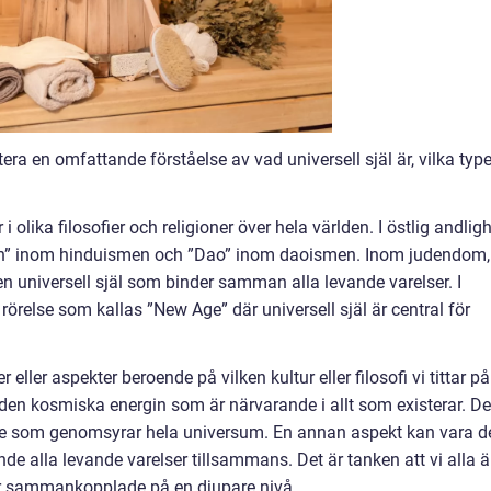
era en omfattande förståelse av vad universell själ är, vilka type
 i olika filosofier och religioner över hela världen. I östlig andlig
an” inom hinduismen och ”Dao” inom daoismen. Inom judendom,
n universell själ som binder samman alla levande varelser. I
rörelse som kallas ”New Age” där universell själ är central för
r eller aspekter beroende på vilken kultur eller filosofi vi tittar på
 den kosmiska energin som är närvarande i allt som existerar. De
e som genomsyrar hela universum. En annan aspekt kan vara d
e alla levande varelser tillsammans. Det är tanken att vi alla ä
i är sammankopplade på en djupare nivå.