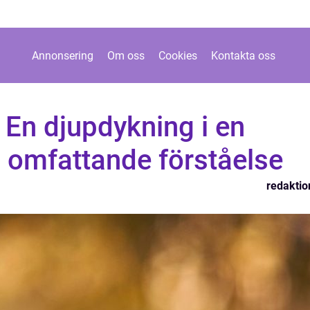
Annonsering
Om oss
Cookies
Kontakta oss
: En djupdykning i en
h omfattande förståelse
redaktio