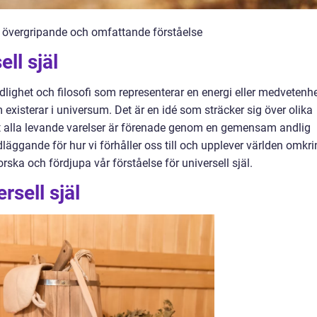
en övergripande och omfattande förståelse
ll själ
ndlighet och filosofi som representerar en energi eller medvetenh
existerar i universum. Det är en idé som sträcker sig över olika
att alla levande varelser är förenade genom en gemensam andlig
dläggande för hur vi förhåller oss till och upplever världen omkr
orska och fördjupa vår förståelse för universell själ.
rsell själ