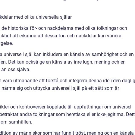
delar med olika universella själar
å de historiska för- och nackdelarna med olika tolkningar och
 viktigt att erkänna att dessa för- och nackdelar kan variera
ygelse.
a universell själ kan inkludera en känsla av samhörighet och en
rlden. Det kan också ge en känsla av inre lugn, mening och en
 än oss själva.
n vara utmanande att förstå och integrera denna idé i den dagli
t närma sig och uttrycka universell själ på ett sätt som är
likter och kontroverser kopplade till uppfattningar om universell
r betraktat andra tolkningar som heretiska eller icke-legitima. Det
 inom samhällen.
adition av människor som har funnit tröst, mening och en känsla