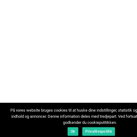
På vores website bruges cookies til at huske dine indstillinger, statistik o
indhold og annoncer. Denne information deles med tredjepart. Ved fortsa
godkender du cookiepolitikken.
Ok
Privatlivspolitik