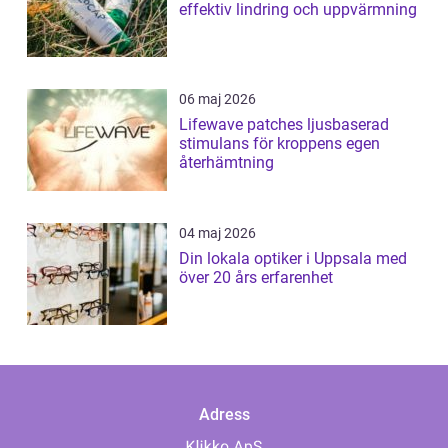
effektiv lindring och uppvärmning
06 maj 2026
Lifewave patches ljusbaserad
stimulans för kroppens egen
återhämtning
04 maj 2026
Din lokala optiker i Uppsala med
över 20 års erfarenhet
Adress