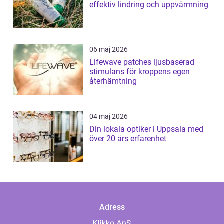
effektiv lindring och uppvärmning
06 maj 2026
Lifewave patches ljusbaserad
stimulans för kroppens egen
återhämtning
04 maj 2026
Din lokala optiker i Uppsala med
över 20 års erfarenhet
Adress