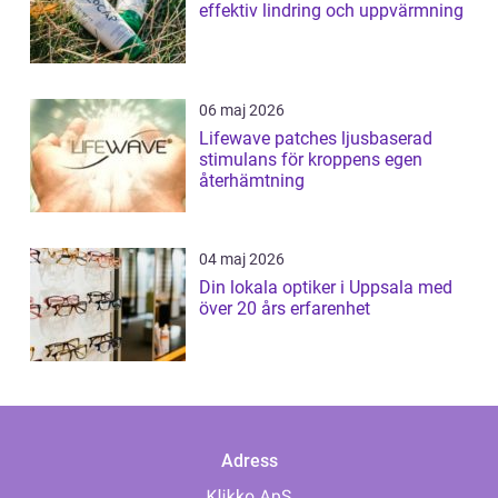
effektiv lindring och uppvärmning
06 maj 2026
Lifewave patches ljusbaserad
stimulans för kroppens egen
återhämtning
04 maj 2026
Din lokala optiker i Uppsala med
över 20 års erfarenhet
Adress