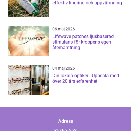
effektiv lindring och uppvärmning
06 maj 2026
Lifewave patches ljusbaserad
stimulans för kroppens egen
återhämtning
04 maj 2026
Din lokala optiker i Uppsala med
över 20 års erfarenhet
Adress