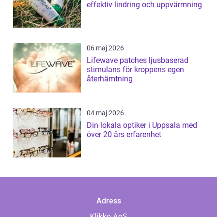
effektiv lindring och uppvärmning
06 maj 2026
Lifewave patches ljusbaserad
stimulans för kroppens egen
återhämtning
04 maj 2026
Din lokala optiker i Uppsala med
över 20 års erfarenhet
Adress