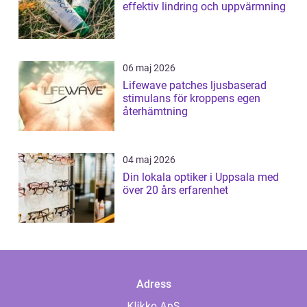
effektiv lindring och uppvärmning
06 maj 2026
Lifewave patches ljusbaserad
stimulans för kroppens egen
återhämtning
04 maj 2026
Din lokala optiker i Uppsala med
över 20 års erfarenhet
Adress